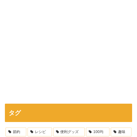
タグ
節約
レシピ
便利グッズ
100均
趣味