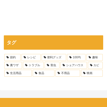
タグ
節約
レシピ
便利グッズ
100均
趣味
裏ワザ
トラブル
害虫
シェアハウス
カビ
生活用品
食品
不用品
映画