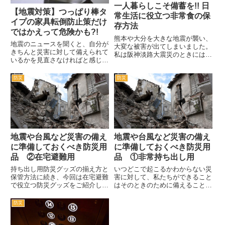
一人暮らしこそ備蓄を!! 日
【地震対策】つっぱり棒タ
常生活に役立つ非常食の保
イプの家具転倒防止策だけ
存方法
ではかえって危険かも?!
熊本や大分を大きな地震が襲い、
地震のニュースを聞くと、自分が
大変な被害が出てしまいました。
きちんと災害に対して備えられて
私は阪神淡路大震災のときには関
いるかを見直さなければと感じま
西に住んでいたので、東日本大震
す。自分では怖さを忘れていない
災と2つの大きな地震を経験しま
つもりでも、やはり時間が経過す
した。地震後しばらくの間は、非
防災
防災
ることで意識が薄れているのを思
常食をたくさん買い込んだり、防
い知らされます。非常食について
災グッズを準備したりするので
は、東日本大震災以降はかなり
す...
気...
地震や台風など災害の備え
地震や台風など災害の備え
に準備しておくべき防災用
に準備しておくべき防災用
品 ②在宅避難用
品 ①非常持ち出し用
持ち出し用防災グッズの揃え方と
いつどこで起こるかわからない災
保管方法に続き、今回は在宅避難
害に対して、私たちができること
で役立つ防災グッズをご紹介しま
はそのときのために備えることし
す。---関連記事---▶一人暮らしこ
かありません。災害時に役立つの
そ備蓄を!! 日常生活に役立つ非常
が防災グッズと非常食です。防災
防災
食の保存方法▶地震や台風など災
グッズのなかにも、いざというと
害の備えに準備しておくべき防災
きに持ち出すべきものと、災害後